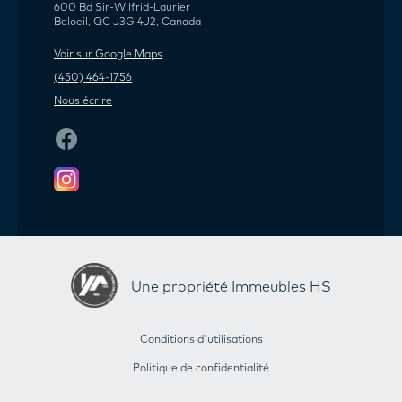
600 Bd Sir-Wilfrid-Laurier
Beloeil, QC J3G 4J2, Canada
Voir sur Google Maps
(450) 464-1756
Nous écrire
Une propriété Immeubles HS
Conditions d'utilisations
Politique de confidentialité