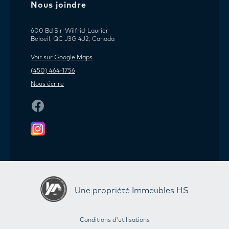
Nous joindre
600 Bd Sir-Wilfrid-Laurier
Beloeil, QC J3G 4J2, Canada
Voir sur Google Maps
(450) 464-1756
Nous écrire
Une propriété Immeubles HS
Conditions d'utilisations