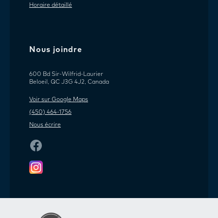
Horaire détaillé
Nous joindre
600 Bd Sir-Wilfrid-Laurier
Beloeil, QC J3G 4J2, Canada
Voir sur Google Maps
(450) 464-1756
Nous écrire