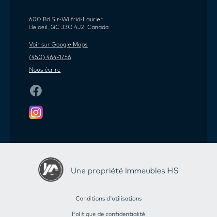
600 Bd Sir-Wilfrid-Laurier
Beloeil, QC J3G 4J2, Canada
Voir sur Google Maps
(450) 464-1756
Nous écrire
Une propriété Immeubles HS
Conditions d'utilisations
Politique de confidentialité