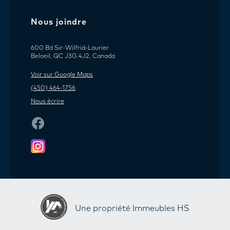
Nous joindre
600 Bd Sir-Wilfrid-Laurier
Beloeil, QC J3G 4J2, Canada
Voir sur Google Maps
(450) 464-1756
Nous écrire
Une propriété Immeubles HS