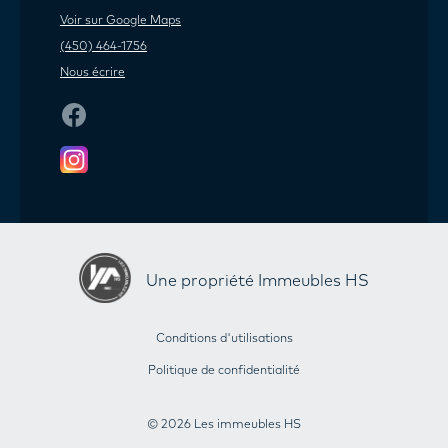
Voir sur Google Maps
(450) 464-1756
Nous écrire
Une propriété Immeubles HS
Conditions d'utilisations
Politique de confidentialité
© 2026 Les immeubles HS